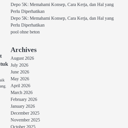
Depo 5K: Memahami Konsep, Cara Kerja, dan Hal yang
Perlu Diperhatikan
Depo 5K: Memahami Konsep, Cara Kerja, dan Hal yang
Perlu Diperhatikan
pool ohne beton
Archives
t
August 2026
tuk
July 2026
June 2026
May 2026
aik
April 2026
ang.
March 2026
February 2026
January 2026
December 2025
November 2025
October 2025