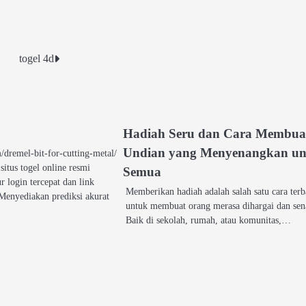
togel 4d
Hadiah Seru dan Cara Membua
Undian yang Menyenangkan un
om/dremel-bit-for-cutting-metal/
us togel online resmi
Semua
r login tercepat dan link
Memberikan hadiah adalah salah satu cara terb
a Menyediakan prediksi akurat
untuk membuat orang merasa dihargai dan sen
Baik di sekolah, rumah, atau komunitas,…