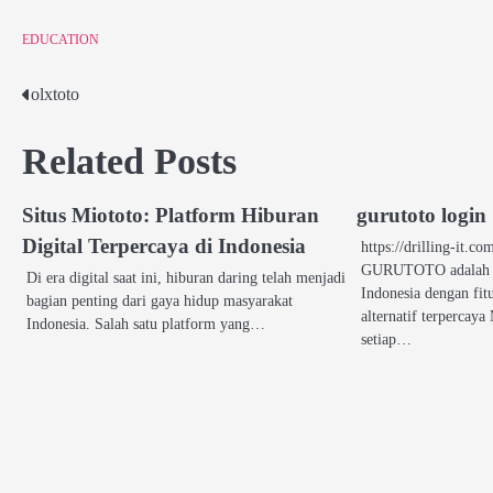
EDUCATION
olxtoto
Post
navigation
Related Posts
Situs Miototo: Platform Hiburan
gurutoto login
Digital Terpercaya di Indonesia
https://drilling-it.c
GURUTOTO adalah sit
Di era digital saat ini, hiburan daring telah menjadi
Indonesia dengan fitu
bagian penting dari gaya hidup masyarakat
alternatif terpercay
Indonesia. Salah satu platform yang…
setiap…