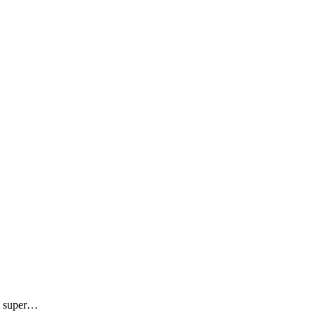
u super…