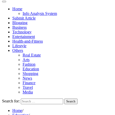
Home
Info Analysis System
Submit Article
Blogging
Business
Technology
Entertainment
Health-and-Fitness
Lifestyle
Others
Real Estate
Arts
Fashion
Education
Shopping
News
Finance
Travel
Media
Search for:
Home