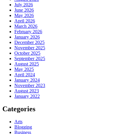
July 2026
June 2026
May 2026
April 2026
March 2026
February 2026
January 2026
December 2025
November 2025
October 2025
September 2025
August 2025
May 2025
April 2024
January 2024
November 2023
August 2023
January 2022
Categories
Arts
Blogging
Business