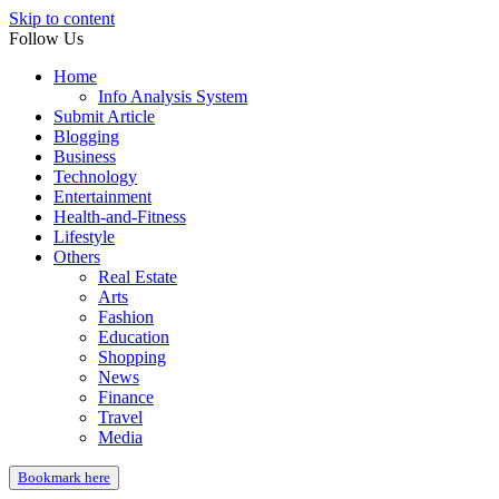
Skip to content
Follow Us
Home
Info Analysis System
Submit Article
Blogging
Business
Technology
Entertainment
Health-and-Fitness
Lifestyle
Others
Real Estate
Arts
Fashion
Education
Shopping
News
Finance
Travel
Media
Bookmark here