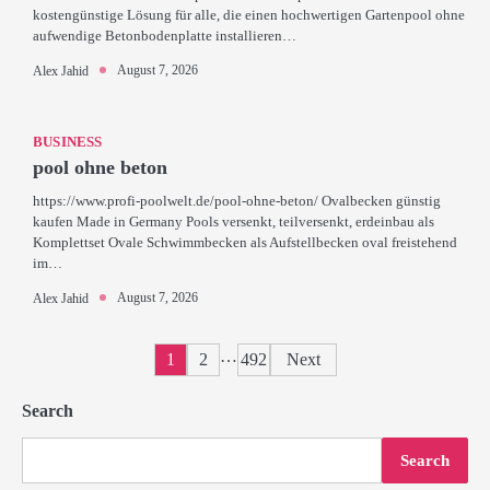
kostengünstige Lösung für alle, die einen hochwertigen Gartenpool ohne
aufwendige Betonbodenplatte installieren…
August 7, 2026
Alex Jahid
BUSINESS
pool ohne beton
https://www.profi-poolwelt.de/pool-ohne-beton/ Ovalbecken günstig
kaufen Made in Germany Pools versenkt, teilversenkt, erdeinbau als
Komplettset Ovale Schwimmbecken als Aufstellbecken oval freistehend
im…
August 7, 2026
Alex Jahid
Posts
…
1
2
492
Next
pagination
Search
Search