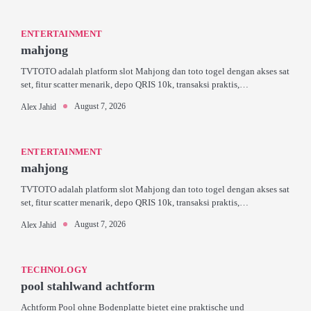
ENTERTAINMENT
mahjong
TVTOTO adalah platform slot Mahjong dan toto togel dengan akses sat
set, fitur scatter menarik, depo QRIS 10k, transaksi praktis,…
August 7, 2026
Alex Jahid
ENTERTAINMENT
mahjong
TVTOTO adalah platform slot Mahjong dan toto togel dengan akses sat
set, fitur scatter menarik, depo QRIS 10k, transaksi praktis,…
August 7, 2026
Alex Jahid
TECHNOLOGY
pool stahlwand achtform
Achtform Pool ohne Bodenplatte bietet eine praktische und