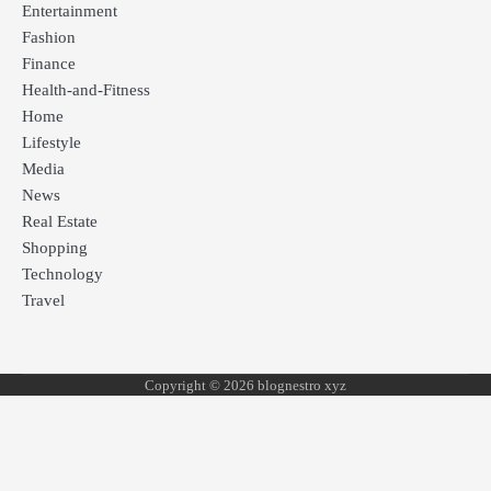
Entertainment
Fashion
Finance
Health-and-Fitness
Home
Lifestyle
Media
News
Real Estate
Shopping
Technology
Travel
Copyright © 2026 blognestro xyz