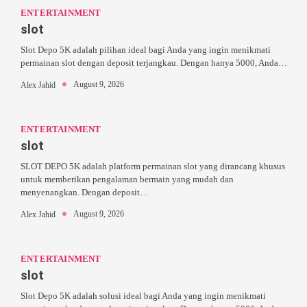
ENTERTAINMENT
slot
Slot Depo 5K adalah pilihan ideal bagi Anda yang ingin menikmati
permainan slot dengan deposit terjangkau. Dengan hanya 5000, Anda…
August 9, 2026
Alex Jahid
ENTERTAINMENT
slot
SLOT DEPO 5K adalah platform permainan slot yang dirancang khusus
untuk memberikan pengalaman bermain yang mudah dan
menyenangkan. Dengan deposit…
August 9, 2026
Alex Jahid
ENTERTAINMENT
slot
Slot Depo 5K adalah solusi ideal bagi Anda yang ingin menikmati