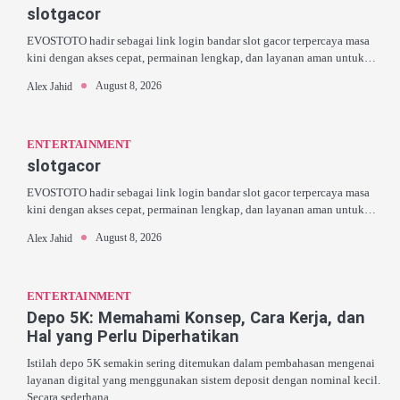
slotgacor
EVOSTOTO hadir sebagai link login bandar slot gacor terpercaya masa
kini dengan akses cepat, permainan lengkap, dan layanan aman untuk…
August 8, 2026
Alex Jahid
ENTERTAINMENT
slotgacor
EVOSTOTO hadir sebagai link login bandar slot gacor terpercaya masa
kini dengan akses cepat, permainan lengkap, dan layanan aman untuk…
August 8, 2026
Alex Jahid
ENTERTAINMENT
Depo 5K: Memahami Konsep, Cara Kerja, dan
Hal yang Perlu Diperhatikan
Istilah depo 5K semakin sering ditemukan dalam pembahasan mengenai
layanan digital yang menggunakan sistem deposit dengan nominal kecil.
Secara sederhana,…