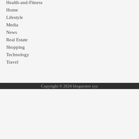
Health-and-Fitness
Home
Lifestyle
Media
News
Real Estate
Shopping
Technology
Travel
Copyright © 2026 blognestro xyz