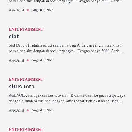
permainan slot dengan deposit terjangkau. Dengan hanya 5000, Anda…
August 8, 2026
Alex Jahid
ENTERTAINMENT
slot
Slot Depo 5K adalah solusi sempurna bagi Anda yang ingin menikmati
permainan slot dengan deposit terjangkau. Dengan hanya 5000, Anda…
August 8, 2026
Alex Jahid
ENTERTAINMENT
situs toto
AGENOLX merupakan situs toto slot 4D online dan slot gacor terpercaya
dengan pilihan permainan lengkap, akses cepat, transaksi aman, serta…
August 8, 2026
Alex Jahid
ENTERTAINMENT