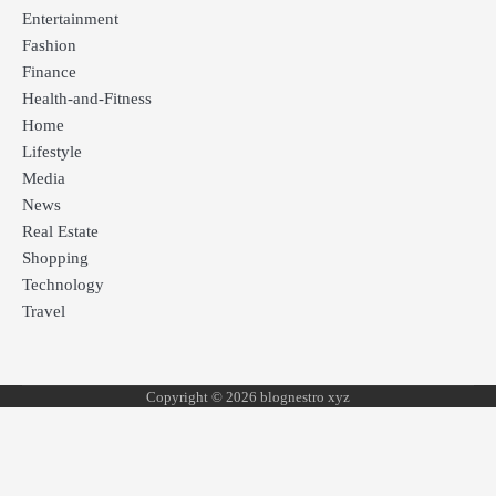
Entertainment
Fashion
Finance
Health-and-Fitness
Home
Lifestyle
Media
News
Real Estate
Shopping
Technology
Travel
Copyright © 2026 blognestro xyz