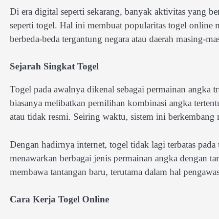
Di era digital seperti sekarang, banyak aktivitas yang 
seperti togel. Hal ini membuat popularitas togel online
berbeda-beda tergantung negara atau daerah masing-ma
Sejarah Singkat Togel
Togel pada awalnya dikenal sebagai permainan angka tr
biasanya melibatkan pemilihan kombinasi angka tertent
atau tidak resmi. Seiring waktu, sistem ini berkembang
Dengan hadirnya internet, togel tidak lagi terbatas pada 
menawarkan berbagai jenis permainan angka dengan tamp
membawa tantangan baru, terutama dalam hal pengawasa
Cara Kerja Togel Online