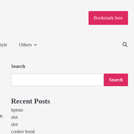
Bookmark here
tyle
Others
Search
Search
Recent Posts
hptoto
an
slot
slot
cooker hood