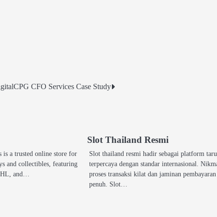
gital
CPG CFO Services Case Study
Slot Thailand Resmi
 is a trusted online store for
Slot thailand resmi hadir sebagai platform tar
ys and collectibles, featuring
terpercaya dengan standar internasional. Nikm
NHL, and…
proses transaksi kilat dan jaminan pembayaran
penuh. Slot…