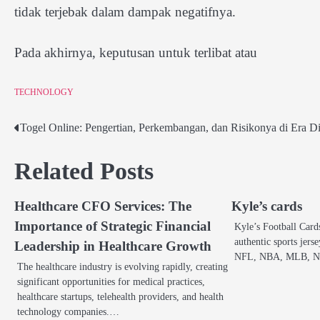
tidak terjebak dalam dampak negatifnya.
Pada akhirnya, keputusan untuk terlibat atau
TECHNOLOGY
Togel Online: Pengertian, Perkembangan, dan Risikonya di Era Di
Post
navigation
Related Posts
Healthcare CFO Services: The
Kyle’s cards
Importance of Strategic Financial
Kyle’s Football Cards
authentic sports jerse
Leadership in Healthcare Growth
NFL, NBA, MLB, 
The healthcare industry is evolving rapidly, creating
significant opportunities for medical practices,
healthcare startups, telehealth providers, and health
technology companies.…