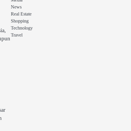
Media
News
Real Estate
Shopping
Technology
ia,
Travel
aupun
sar
n