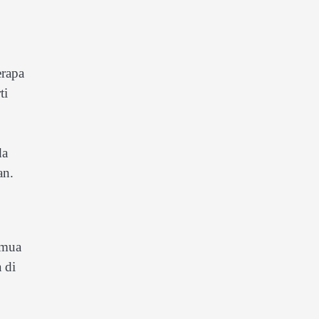
erapa
ti
da
an.
emua
 di