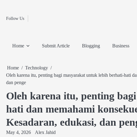
Fashion
Skip
to
Education
content
Follow Us
Home
Info
Submit
Blogging
Business
Technology
Entertainment
Health-
Lifestyle
Others
Shopping
Analysis
Article
and-
News
System
Fitness
Finance
Home
Submit Article
Blogging
Business
Travel
Media
Home
Technology
Oleh karena itu, penting bagi masyarakat untuk lebih berhati-hati 
dan penge
Oleh karena itu, penting bag
hati dan memahami konsekuen
Kesadaran, edukasi, dan pen
May 4, 2026
Alex Jahid