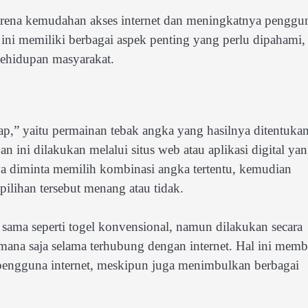
 karena kemudahan akses internet dan meningkatnya penggu
as ini memiliki berbagai aspek penting yang perlu dipahami,
kehidupan masyarakat.
ap,” yaitu permainan tebak angka yang hasilnya ditentuka
n ini dilakukan melalui situs web atau aplikasi digital ya
a diminta memilih kombinasi angka tertentu, kemudian
lihan tersebut menang atau tidak.
 sama seperti togel konvensional, namun dilakukan secara
 mana saja selama terhubung dengan internet. Hal ini memb
 pengguna internet, meskipun juga menimbulkan berbagai