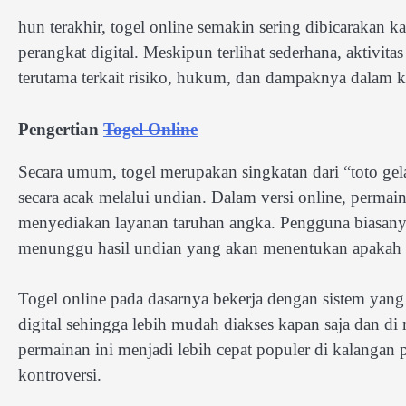
hun terakhir, togel online semakin sering dibicarakan
perangkat digital. Meskipun terlihat sederhana, aktivit
terutama terkait risiko, hukum, dan dampaknya dalam 
Pengertian
Togel Online
Secara umum, togel merupakan singkatan dari “toto gel
secara acak melalui undian. Dalam versi online, permaina
menyediakan layanan taruhan angka. Pengguna biasany
menunggu hasil undian yang akan menentukan apakah pi
Togel online pada dasarnya bekerja dengan sistem yang
digital sehingga lebih mudah diakses kapan saja dan di
permainan ini menjadi lebih cepat populer di kalangan
kontroversi.