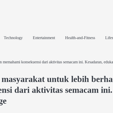
Technology
Entertainment
Health-and-Fitness
Lifes
dan memahami konsekuensi dari aktivitas semacam ini. Kesadaran, eduka
i masyarakat untuk lebih berha
si dari aktivitas semacam ini.
ge