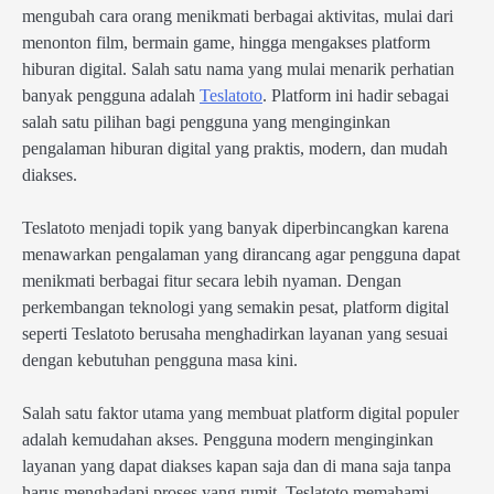
mengubah cara orang menikmati berbagai aktivitas, mulai dari
menonton film, bermain game, hingga mengakses platform
hiburan digital. Salah satu nama yang mulai menarik perhatian
banyak pengguna adalah
Teslatoto
. Platform ini hadir sebagai
salah satu pilihan bagi pengguna yang menginginkan
pengalaman hiburan digital yang praktis, modern, dan mudah
diakses.
Teslatoto menjadi topik yang banyak diperbincangkan karena
menawarkan pengalaman yang dirancang agar pengguna dapat
menikmati berbagai fitur secara lebih nyaman. Dengan
perkembangan teknologi yang semakin pesat, platform digital
seperti Teslatoto berusaha menghadirkan layanan yang sesuai
dengan kebutuhan pengguna masa kini.
Salah satu faktor utama yang membuat platform digital populer
adalah kemudahan akses. Pengguna modern menginginkan
layanan yang dapat diakses kapan saja dan di mana saja tanpa
harus menghadapi proses yang rumit. Teslatoto memahami