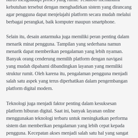
kebutuhan tersebut dengan menghadirkan sistem yang dirancang
agar pengguna dapat menjelajahi platform secara mudah melalui
berbagai perangkat, baik komputer maupun smartphone.
Selain itu, desain antarmuka juga memiliki peran penting dalam
menarik minat pengguna. Tampilan yang sederhana namun
menarik dapat memberikan pengalaman yang lebih nyaman.
Banyak orang cenderung memilih platform dengan navigasi
yang mudah dipahami dibandingkan layanan yang memiliki
struktur rumit. Oleh karena itu, pengalaman pengguna menjadi
salah satu aspek yang terus diperhatikan dalam pengembangan
platform digital modern.
Teknologi juga menjadi faktor penting dalam kesuksesan
platform hiburan digital. Saat ini, banyak layanan online
menggunakan teknologi terbaru untuk meningkatkan performa
sistem dan memberikan pengalaman yang lebih cepat kepada
pengguna. Kecepatan akses menjadi salah satu hal yang sangat