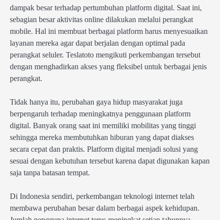
dampak besar terhadap pertumbuhan platform digital. Saat ini,
sebagian besar aktivitas online dilakukan melalui perangkat
mobile. Hal ini membuat berbagai platform harus menyesuaikan
layanan mereka agar dapat berjalan dengan optimal pada
perangkat seluler. Teslatoto mengikuti perkembangan tersebut
dengan menghadirkan akses yang fleksibel untuk berbagai jenis
perangkat.
Tidak hanya itu, perubahan gaya hidup masyarakat juga
berpengaruh terhadap meningkatnya penggunaan platform
digital. Banyak orang saat ini memiliki mobilitas yang tinggi
sehingga mereka membutuhkan hiburan yang dapat diakses
secara cepat dan praktis. Platform digital menjadi solusi yang
sesuai dengan kebutuhan tersebut karena dapat digunakan kapan
saja tanpa batasan tempat.
Di Indonesia sendiri, perkembangan teknologi internet telah
membawa perubahan besar dalam berbagai aspek kehidupan.
Jumlah pengguna internet terus meningkat setiap tahunnya.