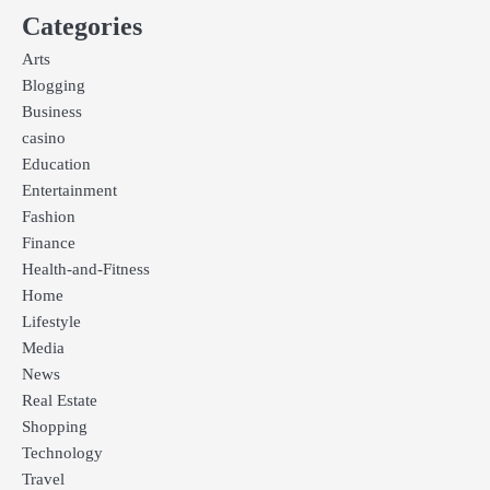
Categories
Arts
Blogging
Business
casino
Education
Entertainment
Fashion
Finance
Health-and-Fitness
Home
Lifestyle
Media
News
Real Estate
Shopping
Technology
Travel