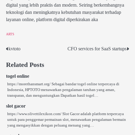
digital yang lebih praktis dan modern. Seiring berkembangnya
teknologi dan meningkatnya kebutuhan masyarakat terhadap
layanan online, platform digital diperkirakan aka
ARTS
kvtoto
CFO services for SaaS startups
Post
navigation
Related Posts
togel online
https://morethansmart.org/ Sebagai bandar togel online terpercaya di
Indonesia, HPTOTO menawarkan pengalaman taruhan yang aman,
transparan, dan menguntungkan Dapatkan hasil togel…
slot gacor
https://www.olivettilexikon.com/ Slot Gacor adalah platform terpercaya
untuk para penggemar permainan slot, menawarkan pengalaman bermain
yang mengasyikkan dengan peluang menang yang…