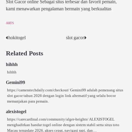
Slot Gacor online Sebagai situs terbesar dan favorit pemain,
kami menawarkan pengalaman bermain yang berkualitas
ARTS
hokitogel
slot gacor
Post
navigation
Related Posts
hihhh
hihhh
Gemini99
https://cameratechdaily.com/checkout/ Gemini99 adalah pemenang situs
slot gacor tahun 2026 dengan login link alternatif yang selalu bocor
memanjakan para pemain.
alexistogel
https://carecardinal.com/community/alger-heights/ ALEXISTOGEL
menghadirkan bandar togel online dengan sistem stabil serta situs toto
Macau terupdate 2026, akses cepat, navigasi rapi, dan…