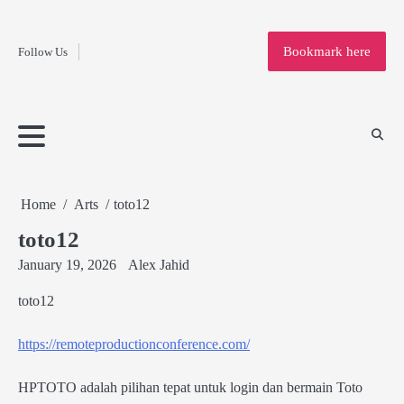
Fashion
Skip
to
Education
Bookmark here
Follow Us
content
Home
Info
Submit
Blogging
Business
Technology
Entertainment
Health-
Lifestyle
Others
Shopping
Analysis
Article
and-
News
System
Fitness
Finance
Travel
Media
Home
Arts
toto12
toto12
January 19, 2026
Alex Jahid
toto12
https://remoteproductionconference.com/
HPTOTO adalah pilihan tepat untuk login dan bermain Toto