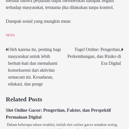
menilai bahwa perjudian dapat memberikan dampak negatif
terhadap masyarakat, terutama jika dilakukan tanpa kontrol.
Dampak sosial yang mungkin munc
NEWS
Oleh karena itu, penting bagi
Togel Online: Pengertian,
Post
masyarakat untuk lebih
Perkembangan, dan Risiko di
navigation
berhati-hati dan memahami
Era Digital
konsekuensi dari aktivitas
semacam ini. Kesadaran,
edukasi, dan penge
Related Posts
Slot Online Gacor: Pengertian, Faktor, dan Perspektif
Permainan Digital
Dalam beberapa tahun terakhir, istilah slot online gacor semakin sering