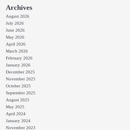
Archives
August 2026
July 2026
June 2026
May 2026
April 2026
March 2026
February 2026
January 2026
December 2025
November 2025
October 2025
September 2025
August 2025
May 2025
April 2024
January 2024
November 2023