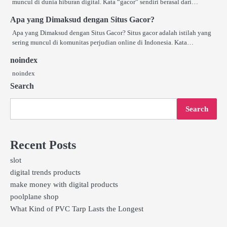
muncul di dunia hiburan digital. Kata “gacor” sendiri berasal dari…
Apa yang Dimaksud dengan Situs Gacor?
Apa yang Dimaksud dengan Situs Gacor? Situs gacor adalah istilah yang
sering muncul di komunitas perjudian online di Indonesia. Kata…
noindex
noindex
Search
Search
Recent Posts
slot
digital trends products
make money with digital products
poolplane shop
What Kind of PVC Tarp Lasts the Longest