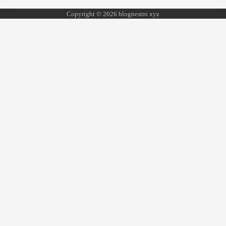
Copyright © 2026 blognestro xyz