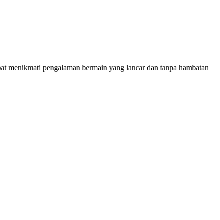
pat menikmati pengalaman bermain yang lancar dan tanpa hambatan