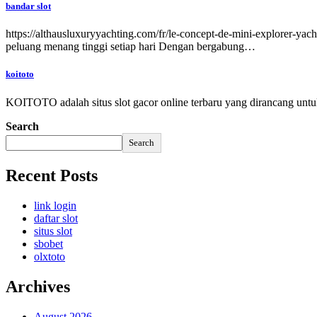
bandar slot
https://althausluxuryyachting.com/fr/le-concept-de-mini-explorer-y
peluang menang tinggi setiap hari Dengan bergabung…
koitoto
KOITOTO adalah situs slot gacor online terbaru yang dirancang unt
Search
Search
Recent Posts
link login
daftar slot
situs slot
sbobet
olxtoto
Archives
August 2026