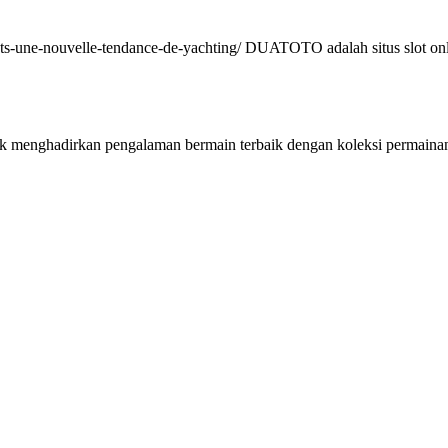
achts-une-nouvelle-tendance-de-yachting/ DUATOTO adalah situs slot 
uk menghadirkan pengalaman bermain terbaik dengan koleksi permaina