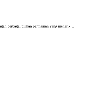
engan berbagai pilihan permainan yang menarik…