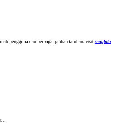
ah pengguna dan berbagai pilihan taruhan. visit
sengtoto
ut…