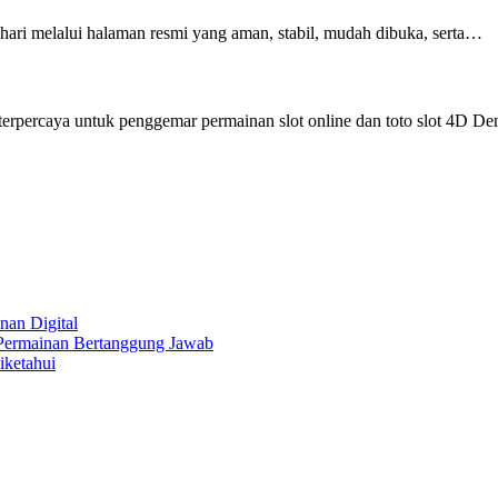
hari melalui halaman resmi yang aman, stabil, mudah dibuka, serta…
rpercaya untuk penggemar permainan slot online dan toto slot 4D D
nan Digital
 Permainan Bertanggung Jawab
iketahui