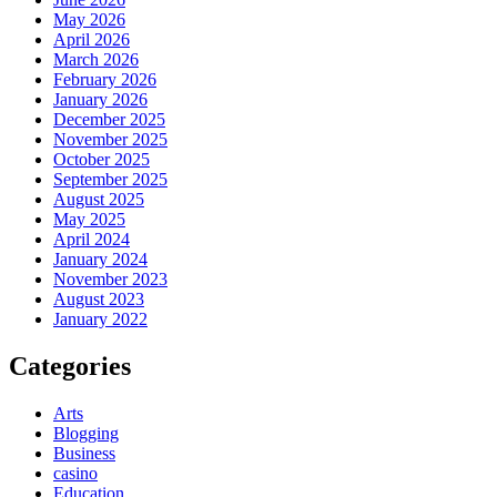
May 2026
April 2026
March 2026
February 2026
January 2026
December 2025
November 2025
October 2025
September 2025
August 2025
May 2025
April 2024
January 2024
November 2023
August 2023
January 2022
Categories
Arts
Blogging
Business
casino
Education