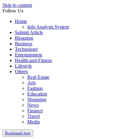
Skip to content
Follow Us
Home
Info Analysis System
Submit Article
Blogging
Business
Technology
Entertainment
Health-and-Fitness
Lifestyle
Others
Real Estate
Arts
Fashion
Education
Shopping
News
Finance
Travel
Media
Bookmark here