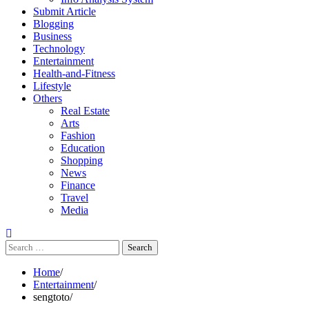
Submit Article
Blogging
Business
Technology
Entertainment
Health-and-Fitness
Lifestyle
Others
Real Estate
Arts
Fashion
Education
Shopping
News
Finance
Travel
Media
Search
for:
Home
Entertainment
sengtoto