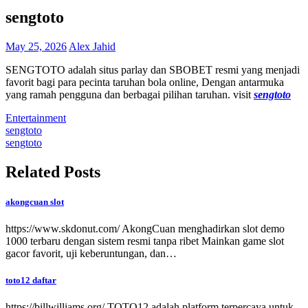
sengtoto
May 25, 2026
Alex Jahid
SENGTOTO adalah situs parlay dan SBOBET resmi yang menjadi
favorit bagi para pecinta taruhan bola online, Dengan antarmuka
yang ramah pengguna dan berbagai pilihan taruhan. visit
sengtoto
Entertainment
Post
sengtoto
sengtoto
navigation
Related Posts
akongcuan slot
https://www.skdonut.com/ AkongCuan menghadirkan slot demo
1000 terbaru dengan sistem resmi tanpa ribet Mainkan game slot
gacor favorit, uji keberuntungan, dan…
toto12 daftar
https://billwilliams.org/ TOTO12 adalah platform terpercaya untuk