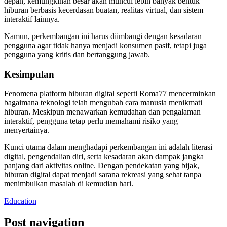
depan, kemungkinan besar akan muncul lebih banyak bentuk
hiburan berbasis kecerdasan buatan, realitas virtual, dan sistem
interaktif lainnya.
Namun, perkembangan ini harus diimbangi dengan kesadaran
pengguna agar tidak hanya menjadi konsumen pasif, tetapi juga
pengguna yang kritis dan bertanggung jawab.
Kesimpulan
Fenomena platform hiburan digital seperti Roma77 mencerminkan
bagaimana teknologi telah mengubah cara manusia menikmati
hiburan. Meskipun menawarkan kemudahan dan pengalaman
interaktif, pengguna tetap perlu memahami risiko yang
menyertainya.
Kunci utama dalam menghadapi perkembangan ini adalah literasi
digital, pengendalian diri, serta kesadaran akan dampak jangka
panjang dari aktivitas online. Dengan pendekatan yang bijak,
hiburan digital dapat menjadi sarana rekreasi yang sehat tanpa
menimbulkan masalah di kemudian hari.
Education
Post navigation