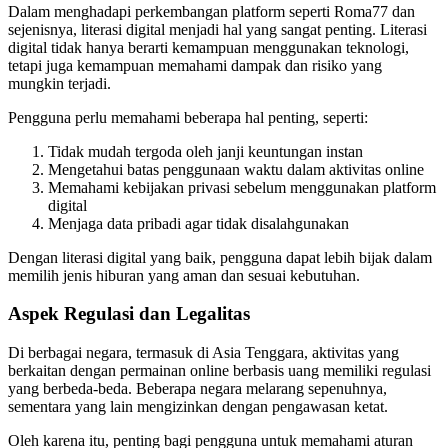
Dalam menghadapi perkembangan platform seperti Roma77 dan
sejenisnya, literasi digital menjadi hal yang sangat penting. Literasi
digital tidak hanya berarti kemampuan menggunakan teknologi,
tetapi juga kemampuan memahami dampak dan risiko yang
mungkin terjadi.
Pengguna perlu memahami beberapa hal penting, seperti:
Tidak mudah tergoda oleh janji keuntungan instan
Mengetahui batas penggunaan waktu dalam aktivitas online
Memahami kebijakan privasi sebelum menggunakan platform
digital
Menjaga data pribadi agar tidak disalahgunakan
Dengan literasi digital yang baik, pengguna dapat lebih bijak dalam
memilih jenis hiburan yang aman dan sesuai kebutuhan.
Aspek Regulasi dan Legalitas
Di berbagai negara, termasuk di Asia Tenggara, aktivitas yang
berkaitan dengan permainan online berbasis uang memiliki regulasi
yang berbeda-beda. Beberapa negara melarang sepenuhnya,
sementara yang lain mengizinkan dengan pengawasan ketat.
Oleh karena itu, penting bagi pengguna untuk memahami aturan