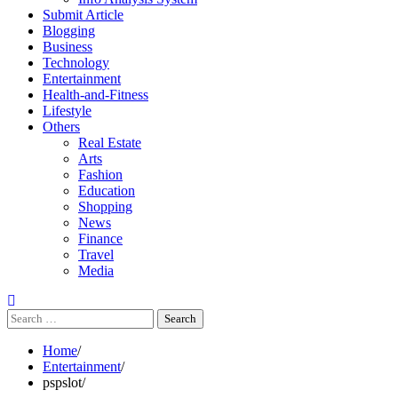
Submit Article
Blogging
Business
Technology
Entertainment
Health-and-Fitness
Lifestyle
Others
Real Estate
Arts
Fashion
Education
Shopping
News
Finance
Travel
Media
Search
for:
Home
Entertainment
pspslot