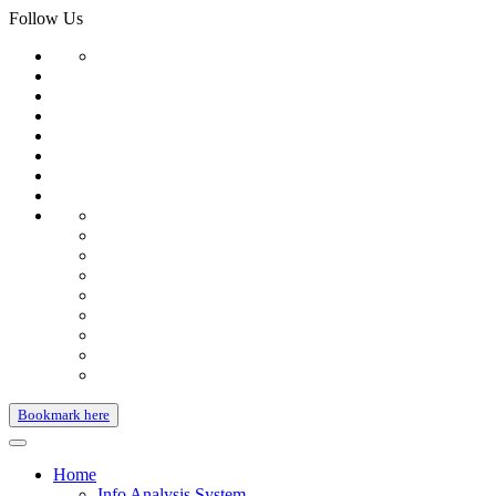
Skip
Follow Us
to
Home
Info
content
Submit
Analysis
Article
Blogging
System
Business
Technology
Entertainment
Health-
and-
Lifestyle
Fitness
Others
Real
Estate
Arts
Fashion
Education
Shopping
News
Finance
Travel
Media
Bookmark here
Home
Info Analysis System