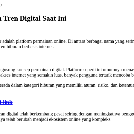
i
Tren Digital Saat Ini
r adalah platform permainan online. Di antara berbagai nama yang ser
ren hiburan berbasis internet.
gusung konsep permainan digital. Platform seperti ini umumnya menaw
s internet yang semakin luas, banyak pengguna tertarik mencoba bentuk
rada dalam kategori hiburan yang memiliki aturan, risiko, dan ketentu
 link
an digital telah berkembang pesat seiring dengan meningkatnya penggun
nya telah berubah menjadi ekosistem online yang kompleks.