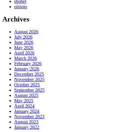
sbobet
olxtoto
Archives
August 2026
July 2026
June 2026
May 2026
April 2026
March 2026
February 2026
January 2026
December 2025
November 2025
October 2025
September 2025
August 2025
May 2025
April 2024
January 2024
November 2023
August 2023
January 2022