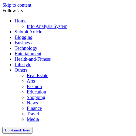
Skip to content
Follow Us
Home
Info Analysis System
Submit Article
Blogging
Business
Technology
Entertainment
Health-and-Fitness
Lifestyle
Others
Real Estate
Arts
Fashion
Education
Shopping
News
Finance
Travel
Media
Bookmark here