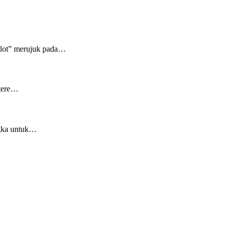
 slot” merujuk pada…
otere…
angka untuk…