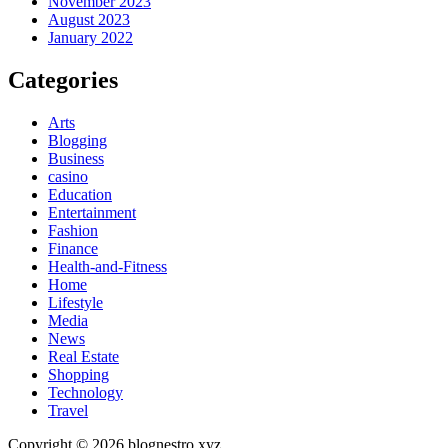
November 2023
August 2023
January 2022
Categories
Arts
Blogging
Business
casino
Education
Entertainment
Fashion
Finance
Health-and-Fitness
Home
Lifestyle
Media
News
Real Estate
Shopping
Technology
Travel
Copyright © 2026 blognestro xyz