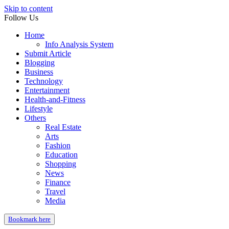
Skip to content
Follow Us
Home
Info Analysis System
Submit Article
Blogging
Business
Technology
Entertainment
Health-and-Fitness
Lifestyle
Others
Real Estate
Arts
Fashion
Education
Shopping
News
Finance
Travel
Media
Bookmark here