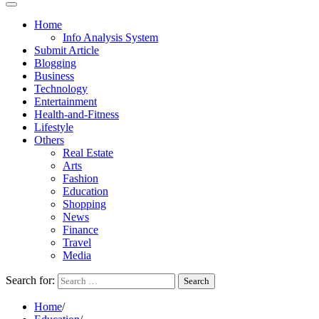
Home
Info Analysis System
Submit Article
Blogging
Business
Technology
Entertainment
Health-and-Fitness
Lifestyle
Others
Real Estate
Arts
Fashion
Education
Shopping
News
Finance
Travel
Media
Search for:
Home