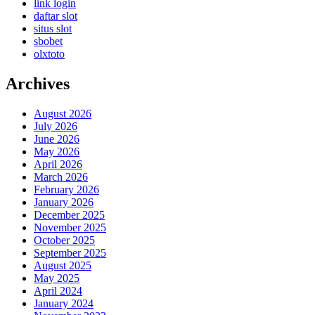
link login
daftar slot
situs slot
sbobet
olxtoto
Archives
August 2026
July 2026
June 2026
May 2026
April 2026
March 2026
February 2026
January 2026
December 2025
November 2025
October 2025
September 2025
August 2025
May 2025
April 2024
January 2024