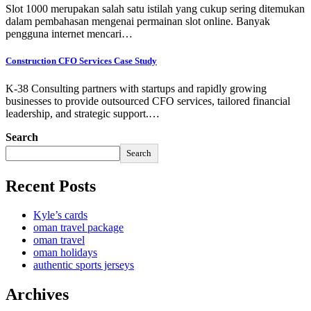
Slot 1000 merupakan salah satu istilah yang cukup sering ditemukan
dalam pembahasan mengenai permainan slot online. Banyak
pengguna internet mencari…
Construction CFO Services Case Study
K-38 Consulting partners with startups and rapidly growing
businesses to provide outsourced CFO services, tailored financial
leadership, and strategic support.…
Search
Search
Recent Posts
Kyle’s cards
oman travel package
oman travel
oman holidays
authentic sports jerseys
Archives