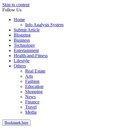
Skip to content
Follow Us
Home
Info Analysis System
Submit Article
Blogging
Business
Technology
Entertainment
Health-and-Fitness
Lifestyle
Others
Real Estate
Arts
Fashion
Education
Shopping
News
Finance
Travel
Media
Bookmark here