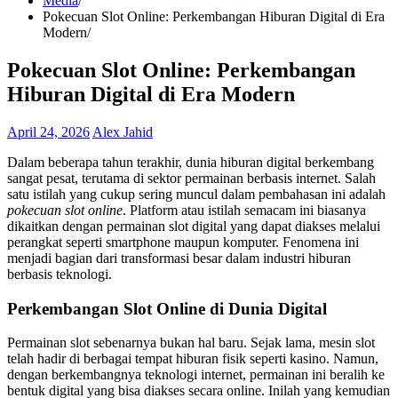
Media
Pokecuan Slot Online: Perkembangan Hiburan Digital di Era
Modern
Pokecuan Slot Online: Perkembangan
Hiburan Digital di Era Modern
April 24, 2026
Alex Jahid
Dalam beberapa tahun terakhir, dunia hiburan digital berkembang
sangat pesat, terutama di sektor permainan berbasis internet. Salah
satu istilah yang cukup sering muncul dalam pembahasan ini adalah
pokecuan slot online
. Platform atau istilah semacam ini biasanya
dikaitkan dengan permainan slot digital yang dapat diakses melalui
perangkat seperti smartphone maupun komputer. Fenomena ini
menjadi bagian dari transformasi besar dalam industri hiburan
berbasis teknologi.
Perkembangan Slot Online di Dunia Digital
Permainan slot sebenarnya bukan hal baru. Sejak lama, mesin slot
telah hadir di berbagai tempat hiburan fisik seperti kasino. Namun,
dengan berkembangnya teknologi internet, permainan ini beralih ke
bentuk digital yang bisa diakses secara online. Inilah yang kemudian