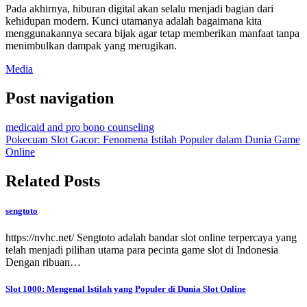
Pada akhirnya, hiburan digital akan selalu menjadi bagian dari
kehidupan modern. Kunci utamanya adalah bagaimana kita
menggunakannya secara bijak agar tetap memberikan manfaat tanpa
menimbulkan dampak yang merugikan.
Media
Post navigation
medicaid and pro bono counseling
Pokecuan Slot Gacor: Fenomena Istilah Populer dalam Dunia Game
Online
Related Posts
sengtoto
https://nvhc.net/ Sengtoto adalah bandar slot online terpercaya yang
telah menjadi pilihan utama para pecinta game slot di Indonesia
Dengan ribuan…
Slot 1000: Mengenal Istilah yang Populer di Dunia Slot Online