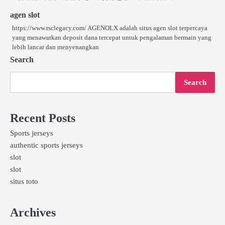
agen slot
https://www.rsclegacy.com/ AGENOLX adalah situs agen slot terpercaya
yang menawarkan deposit dana tercepat untuk pengalaman bermain yang
lebih lancar dan menyenangkan
Search
Search
Recent Posts
Sports jerseys
authentic sports jerseys
slot
slot
situs toto
Archives