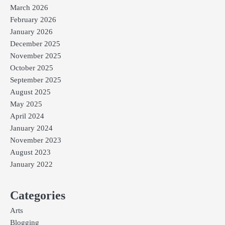
March 2026
February 2026
January 2026
December 2025
November 2025
October 2025
September 2025
August 2025
May 2025
April 2024
January 2024
November 2023
August 2023
January 2022
Categories
Arts
Blogging