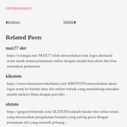
ENTERTAINMENT
tentoto
hihhh
Post
navigation
Related Posts
max77 slot
https://ceimigra.net/ MAX77 telah menyediakan link login alternatif
resmi untuk semua permainan online dengan mudah bisa akses dan bisa
merasakan permainan…
kikototo
https://www.chinaonenewholland.com/ KIKOTOTO menyediakan akses
login resmi ke bandar situs slot online terbaik yang mendukung transaksi
mudah melalui Dana dengan provider…
olxtoto
https://gregorybehrendt.com/ OLXTOTO adalah bandar slot online resmi
yang menawarkan pengalaman bermain yang paling gacor dengan
permainan slot yang menarik peluang…