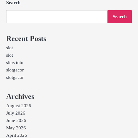
Search
Search
Recent Posts
slot
slot
situs toto
slotgacor
slotgacor
Archives
August 2026
July 2026
June 2026
May 2026
April 2026