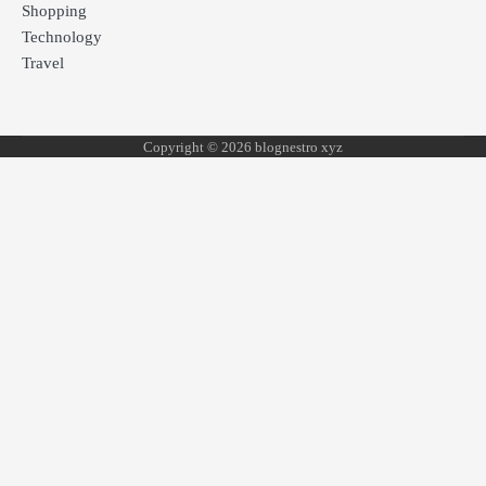
Shopping
Technology
Travel
Copyright © 2026 blognestro xyz