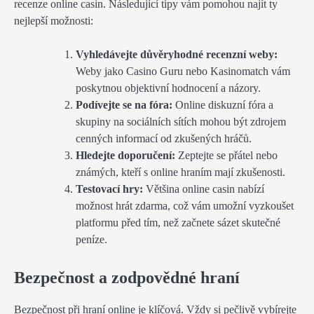
recenze online casin. Následující tipy vám pomohou najít ty
nejlepší možnosti:
Vyhledávejte důvěryhodné recenzní weby:
Weby jako Casino Guru nebo Kasinomatch vám
poskytnou objektivní hodnocení a názory.
Podívejte se na fóra:
Online diskuzní fóra a
skupiny na sociálních sítích mohou být zdrojem
cenných informací od zkušených hráčů.
Hledejte doporučení:
Zeptejte se přátel nebo
známých, kteří s online hraním mají zkušenosti.
Testovací hry:
Většina online casin nabízí
možnost hrát zdarma, což vám umožní vyzkoušet
platformu před tím, než začnete sázet skutečné
peníze.
Bezpečnost a zodpovědné hraní
Bezpečnost při hraní online je klíčová. Vždy si pečlivě vybírejte