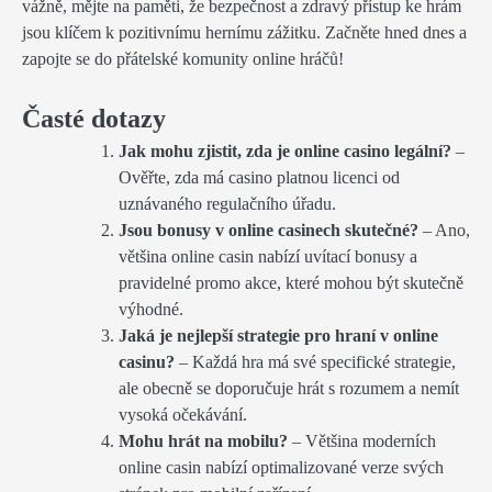
vážně, mějte na paměti, že bezpečnost a zdravý přístup ke hrám
jsou klíčem k pozitivnímu hernímu zážitku. Začněte hned dnes a
zapojte se do přátelské komunity online hráčů!
Časté dotazy
Jak mohu zjistit, zda je online casino legální?
–
Ověřte, zda má casino platnou licenci od
uznávaného regulačního úřadu.
Jsou bonusy v online casinech skutečné?
– Ano,
většina online casin nabízí uvítací bonusy a
pravidelné promo akce, které mohou být skutečně
výhodné.
Jaká je nejlepší strategie pro hraní v online
casinu?
– Každá hra má své specifické strategie,
ale obecně se doporučuje hrát s rozumem a nemít
vysoká očekávání.
Mohu hrát na mobilu?
– Většina moderních
online casin nabízí optimalizované verze svých