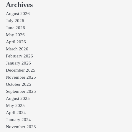
Archives
August 2026
July 2026
June 2026
May 2026
April 2026
March 2026
February 2026
January 2026
December 2025
November 2025
October 2025
September 2025
August 2025
May 2025
April 2024
January 2024
November 2023