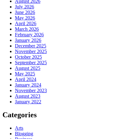
August 2026
July 2026
June 2026
May 2026
April 2026
March 2026
February 2026
January 2026
December 2025
November 2025
October 2025
September 2025
August 2025
May 2025
April 2024
January 2024
November 2023
August 2023
January 2022
Categories
Arts
Blogging