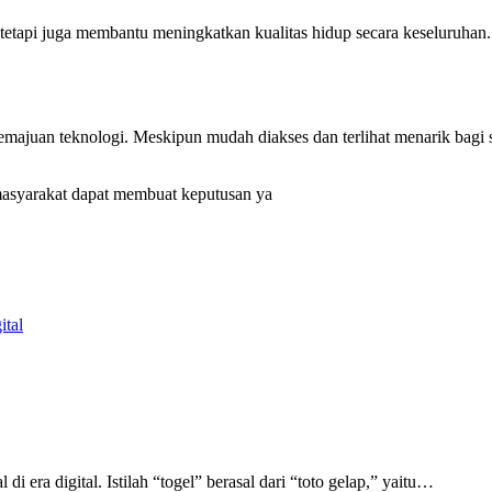
 tetapi juga membantu meningkatkan kualitas hidup secara keseluruhan
ajuan teknologi. Meskipun mudah diakses dan terlihat menarik bagi se
masyarakat dapat membuat keputusan ya
ital
i era digital. Istilah “togel” berasal dari “toto gelap,” yaitu…