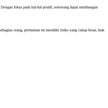
. Dengan fokus pada hal-hal positif, seseorang dapat membangun
bagian orang, permainan ini memiliki risiko yang cukup besar, baik