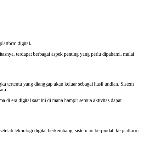
latform digital.
tasnya, terdapat berbagai aspek penting yang perlu dipahami, mulai
a tertentu yang dianggap akan keluar sebagai hasil undian. Sistem
ara.
 di era digital saat ini di mana hampir semua aktivitas dapat
etelah teknologi digital berkembang, sistem ini berpindah ke platform