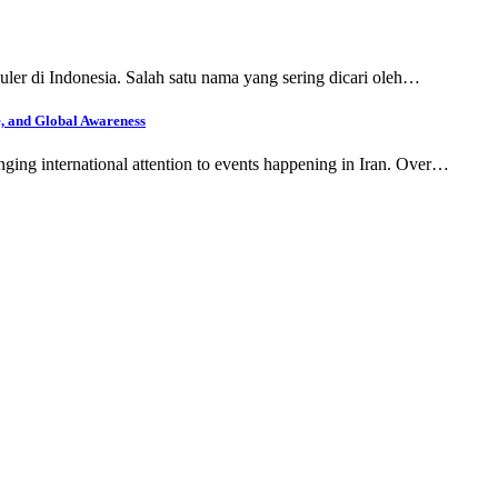
puler di Indonesia. Salah satu nama yang sering dicari oleh…
, and Global Awareness
nging international attention to events happening in Iran. Over…