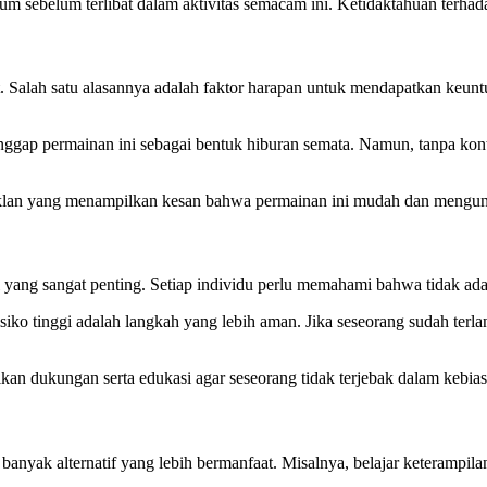
 sebelum terlibat dalam aktivitas semacam ini. Ketidaktahuan terhadap
at. Salah satu alasannya adalah faktor harapan untuk mendapatkan keu
anggap permainan ini sebagai bentuk hiburan semata. Namun, tanpa kont
 iklan yang menampilkan kesan bahwa permainan ini mudah dan mengun
 yang sangat penting. Setiap individu perlu memahami bahwa tidak ad
ko tinggi adalah langkah yang lebih aman. Jika seseorang sudah terlanju
an dukungan serta edukasi agar seseorang tidak terjebak dalam kebia
banyak alternatif yang lebih bermanfaat. Misalnya, belajar keterampi