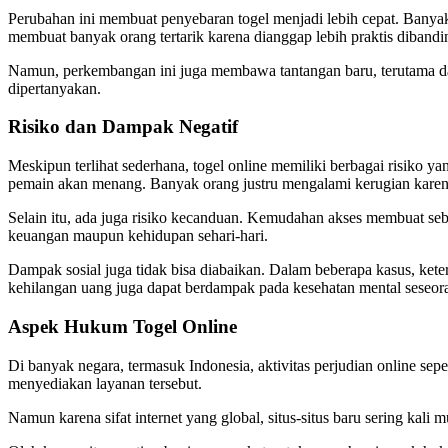
Perubahan ini membuat penyebaran togel menjadi lebih cepat. Banya
membuat banyak orang tertarik karena dianggap lebih praktis dibandi
Namun, perkembangan ini juga membawa tantangan baru, terutama dala
dipertanyakan.
Risiko dan Dampak Negatif
Meskipun terlihat sederhana, togel online memiliki berbagai risiko ya
pemain akan menang. Banyak orang justru mengalami kerugian kare
Selain itu, ada juga risiko kecanduan. Kemudahan akses membuat seb
keuangan maupun kehidupan sehari-hari.
Dampak sosial juga tidak bisa diabaikan. Dalam beberapa kasus, kete
kehilangan uang juga dapat berdampak pada kesehatan mental seseor
Aspek Hukum Togel Online
Di banyak negara, termasuk Indonesia, aktivitas perjudian online sep
menyediakan layanan tersebut.
Namun karena sifat internet yang global, situs-situs baru sering ka