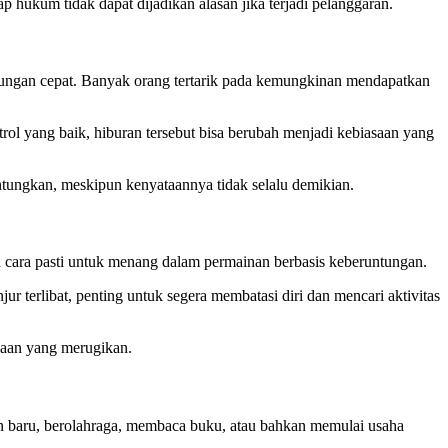
 hukum tidak dapat dijadikan alasan jika terjadi pelanggaran.
ntungan cepat. Banyak orang tertarik pada kemungkinan mendapatkan
rol yang baik, hiburan tersebut bisa berubah menjadi kebiasaan yang
tungkan, meskipun kenyataannya tidak selalu demikian.
a cara pasti untuk menang dalam permainan berbasis keberuntungan.
r terlibat, penting untuk segera membatasi diri dan mencari aktivitas
saan yang merugikan.
lan baru, berolahraga, membaca buku, atau bahkan memulai usaha