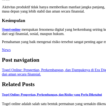
Aktivitas produktif tidak hanya memberikan manfaat jangka panjang,
masa depan yang lebih stabil dan aman secara finansial.
Kesimpulan
Togel online
merupakan fenomena digital yang berkembang seiring kem
dari segi finansial, sosial, maupun hukum.
Pemahaman yang baik mengenai risiko tersebut sangat penting agar 
News
Post navigation
Togel Online: Pengertian, Perkembangan, dan Dampaknya di Era Dig
dan aman secara finansial.
Related Posts
Togel Online: Pengertian, Perkembangan, dan Risiko yang Perlu Diketahui
Togel online adalah salah satu bentuk permainan yang semakin dikenal d