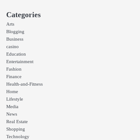
Categories
Arts
Blogging
Business
casino
Education
Entertainment
Fashion
Finance
Health-and-Fitness
Home
Lifestyle
Media
News
Real Estate
Shopping
Technology