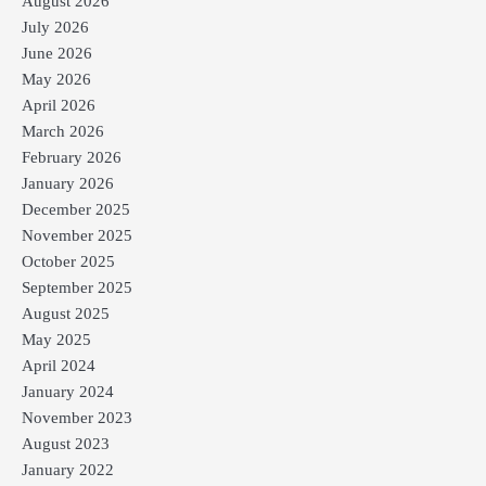
August 2026
July 2026
June 2026
May 2026
April 2026
March 2026
February 2026
January 2026
December 2025
November 2025
October 2025
September 2025
August 2025
May 2025
April 2024
January 2024
November 2023
August 2023
January 2022