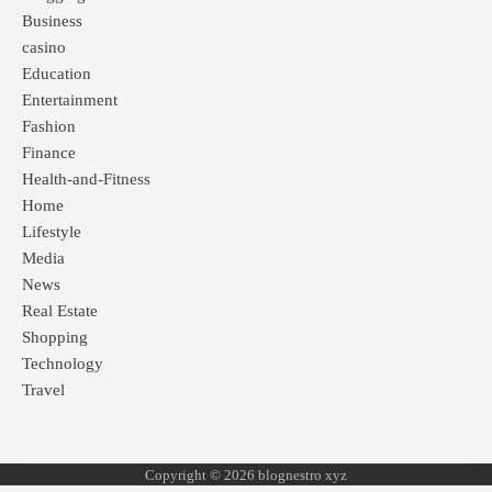
Business
casino
Education
Entertainment
Fashion
Finance
Health-and-Fitness
Home
Lifestyle
Media
News
Real Estate
Shopping
Technology
Travel
Copyright © 2026 blognestro xyz