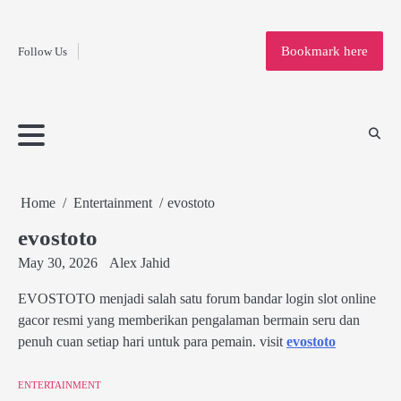
Fashion
Skip
to
Education
Bookmark here
Follow Us
content
Home
Info
Submit
Blogging
Business
Technology
Entertainment
Health-
Lifestyle
Others
Shopping
Analysis
Article
and-
News
System
Fitness
Finance
Travel
Media
Home
Entertainment
evostoto
evostoto
May 30, 2026
Alex Jahid
EVOSTOTO menjadi salah satu forum bandar login slot online
gacor resmi yang memberikan pengalaman bermain seru dan
penuh cuan setiap hari untuk para pemain. visit
evostoto
ENTERTAINMENT