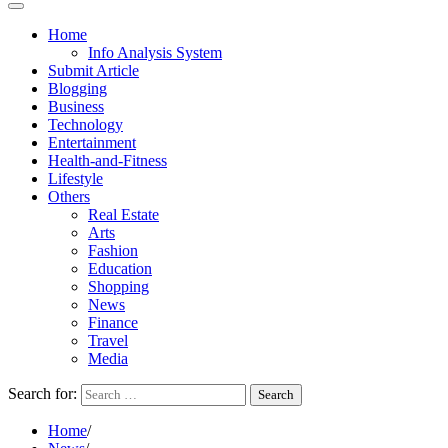
Home
Info Analysis System
Submit Article
Blogging
Business
Technology
Entertainment
Health-and-Fitness
Lifestyle
Others
Real Estate
Arts
Fashion
Education
Shopping
News
Finance
Travel
Media
Search for:
Home