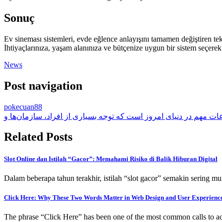
Sonuç
Ev sineması sistemleri, evde eğlence anlayışını tamamen değiştiren tek
İhtiyaçlarınıza, yaşam alanınıza ve bütçenize uygun bir sistem seçerek 
News
Post navigation
pokecuan88
ات مهم در دنیای امروز است که توجه بسیاری از افراد، سازمان‌ها و
Related Posts
Slot Online dan Istilah “Gacor”: Memahami Risiko di Balik Hiburan Digital
Dalam beberapa tahun terakhir, istilah “slot gacor” semakin sering mu
Click Here: Why These Two Words Matter in Web Design and User Experienc
The phrase “Click Here” has been one of the most common calls to ac