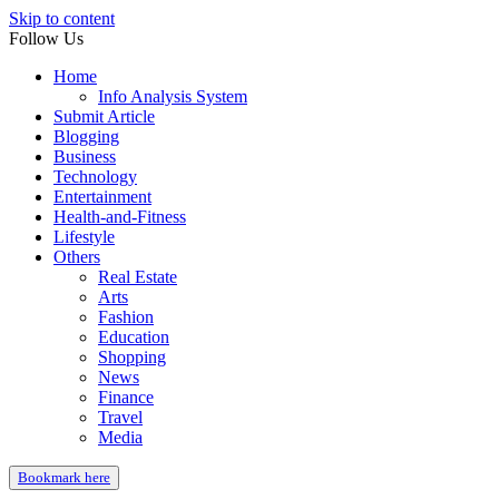
Skip to content
Follow Us
Home
Info Analysis System
Submit Article
Blogging
Business
Technology
Entertainment
Health-and-Fitness
Lifestyle
Others
Real Estate
Arts
Fashion
Education
Shopping
News
Finance
Travel
Media
Bookmark here