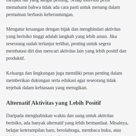
memahami bahwa tidak ada cara pasti untuk menang dalam
permainan berbasis keberuntungan.
Mengatur keuangan dengan bijak dan menghindari aktivitas
yang berisiko tinggi adalah langkah yang lebih aman. Jika
seseorang sudah terlanjur terlibat, penting untuk segera
membatasi diri dan mencari aktivitas lain yang lebih positif dan
produktif.
Keluarga dan lingkungan juga memiliki peran penting dalam
memberikan dukungan serta edukasi agar seseorang tidak
terjebak dalam kebiasaan yang merugikan.
Alternatif Aktivitas yang Lebih Positif
Daripada menghabiskan waktu dan uang untuk aktivitas
berisiko, ada banyak alternatif yang lebih bermanfaat. Misalnya,
belajar keterampilan baru, berolahraga, membaca buku, atau