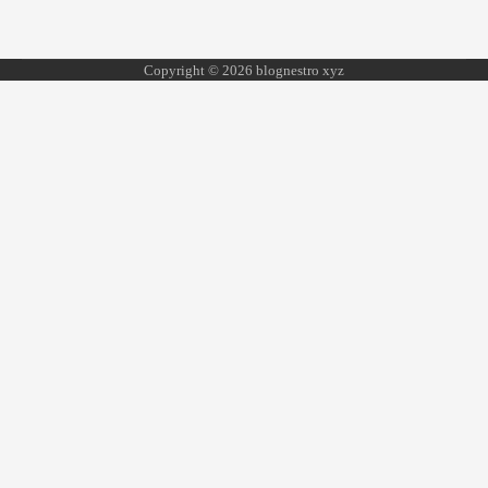
Copyright © 2026 blognestro xyz