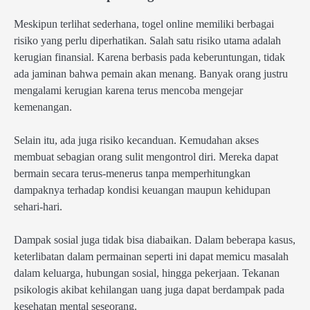
Meskipun terlihat sederhana, togel online memiliki berbagai
risiko yang perlu diperhatikan. Salah satu risiko utama adalah
kerugian finansial. Karena berbasis pada keberuntungan, tidak
ada jaminan bahwa pemain akan menang. Banyak orang justru
mengalami kerugian karena terus mencoba mengejar
kemenangan.
Selain itu, ada juga risiko kecanduan. Kemudahan akses
membuat sebagian orang sulit mengontrol diri. Mereka dapat
bermain secara terus-menerus tanpa memperhitungkan
dampaknya terhadap kondisi keuangan maupun kehidupan
sehari-hari.
Dampak sosial juga tidak bisa diabaikan. Dalam beberapa kasus,
keterlibatan dalam permainan seperti ini dapat memicu masalah
dalam keluarga, hubungan sosial, hingga pekerjaan. Tekanan
psikologis akibat kehilangan uang juga dapat berdampak pada
kesehatan mental seseorang.