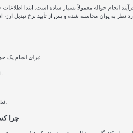
رآیند انجام حواله معمولاً بسیار ساده است. ابتدا اطلاعا
د نظر به یوان محاسبه شده و پس از تأیید نرخ تبدیل ارز، ا
برای انجام یک حواله موفق و بدون مشکل، رعایت چند نکته ضروری است:
اطلاعات حساب علی‌پی گیرنده را با دقت بررسی کنید.
قبل از پرداخت، جزئیات سفارش یا قرارداد را تأیید نمایید.
چرا کسب