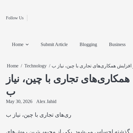
Fashion
Skip
to
Education
content
Follow Us
Home
Info
Submit
Blogging
Business
Technology
Entertainment
Health-
Lifestyle
Others
Shopping
Analysis
Article
and-
News
System
Fitness
Finance
Home
Submit Article
Blogging
Business
Travel
Media
فزایش همکاری‌های تجاری با چین، نیاز ب
Technology
Home
مکاری‌های تجاری با چین، نیاز
ب
May 30, 2026
Alex Jahid
ری‌های تجاری با چین، نیاز ب
از گذشته احساس می‌شود. یکی از محبوب‌ترین روش‌های