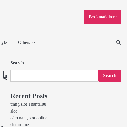
Bookmark here
tyle
Others
Search
با
Search
Recent Posts
trang slot Thantai88
slot
cẩm nang slot online
slot online
روش