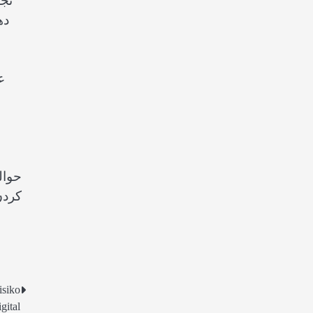
تجا
ده
ع
حوال
کردن
isiko
gital