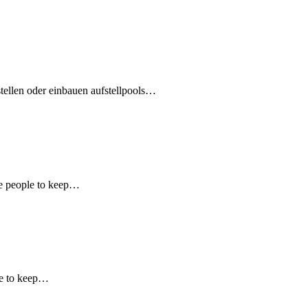
ellen oder einbauen aufstellpools…
ire people to keep…
ple to keep…