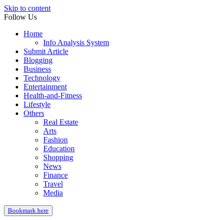
Skip to content
Follow Us
Home
Info Analysis System
Submit Article
Blogging
Business
Technology
Entertainment
Health-and-Fitness
Lifestyle
Others
Real Estate
Arts
Fashion
Education
Shopping
News
Finance
Travel
Media
Bookmark here