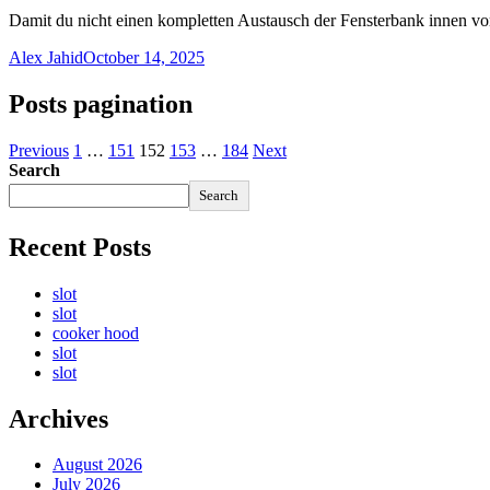
Damit du nicht einen kompletten Austausch der Fensterbank innen vo
Alex Jahid
October 14, 2025
Posts pagination
Previous
1
…
151
152
153
…
184
Next
Search
Search
Recent Posts
slot
slot
cooker hood
slot
slot
Archives
August 2026
July 2026