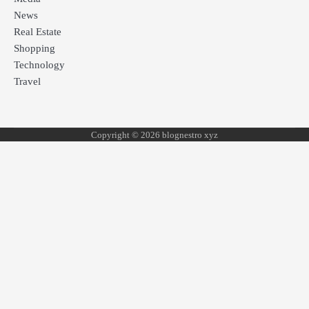
News
Real Estate
Shopping
Technology
Travel
Copyright © 2026 blognestro xyz