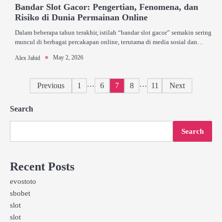
Bandar Slot Gacor: Pengertian, Fenomena, dan
Risiko di Dunia Permainan Online
Dalam beberapa tahun terakhir, istilah “bandar slot gacor” semakin sering
muncul di berbagai percakapan online, terutama di media sosial dan…
May 2, 2026
Alex Jahid
Posts
…
…
Previous
1
6
7
8
11
Next
pagination
Search
Search
Recent Posts
evostoto
sbobet
slot
slot