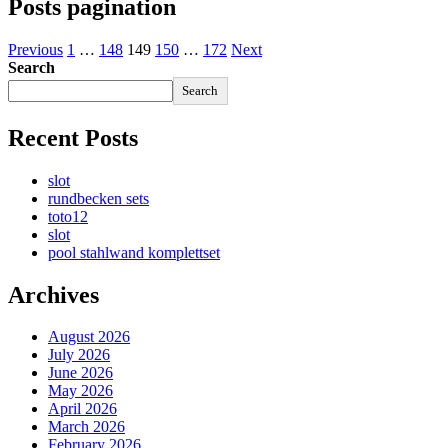
Posts pagination
Previous
1
…
148
149
150
…
172
Next
Search
Search
Recent Posts
slot
rundbecken sets
toto12
slot
pool stahlwand komplettset
Archives
August 2026
July 2026
June 2026
May 2026
April 2026
March 2026
February 2026