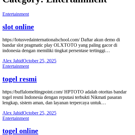
Entertainment
slot online
https://lotusvedainternationalschool.com/ Daftar akun demo di
bandar slot pragmatic play OLXTOTO yang paling gacor di
indonesia dengan memiliki tingkat persentase tertinggi…
Alex Jahid
October 25, 2025
Entertainment
togel resmi
https://buffalomeltingpoint.com/ HPTOTO adalah otoritas bandar
togel resmi Indonesia dengan reputasi terbukti Nikmati pasaran
lengkap, sistem aman, dan layanan terpercaya untuk…
Alex Jahid
October 25, 2025
Entertainment
togel online