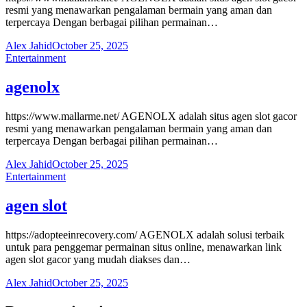
resmi yang menawarkan pengalaman bermain yang aman dan
terpercaya Dengan berbagai pilihan permainan…
Alex Jahid
October 25, 2025
Entertainment
agenolx
https://www.mallarme.net/ AGENOLX adalah situs agen slot gacor
resmi yang menawarkan pengalaman bermain yang aman dan
terpercaya Dengan berbagai pilihan permainan…
Alex Jahid
October 25, 2025
Entertainment
agen slot
https://adopteeinrecovery.com/ AGENOLX adalah solusi terbaik
untuk para penggemar permainan situs online, menawarkan link
agen slot gacor yang mudah diakses dan…
Alex Jahid
October 25, 2025