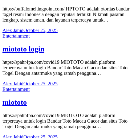
https://buffalomeltingpoint.com/ HPTOTO adalah otoritas bandar
togel resmi Indonesia dengan reputasi terbukti Nikmati pasaran
lengkap, sistem aman, dan layanan terpercaya untuk…
Alex Jahid
October 25, 2025
Entertainment
miototo login
https://spahr4pa.com/covid19 MIOTOTO adalah platform
terpercaya untuk login Bandar Toto Macau Gacor dan situs Toto
Togel Dengan antarmuka yang ramah pengguna…
Alex Jahid
October 25, 2025
Entertainment
miototo
https://spahr4pa.com/covid19 MIOTOTO adalah platform
terpercaya untuk login Bandar Toto Macau Gacor dan situs Toto
Togel Dengan antarmuka yang ramah pengguna…
Alex Jahid
October 25, 2025