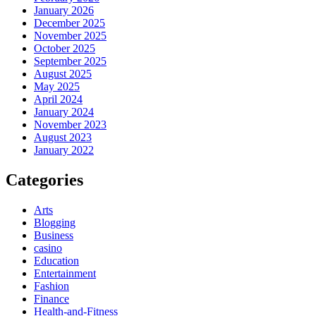
January 2026
December 2025
November 2025
October 2025
September 2025
August 2025
May 2025
April 2024
January 2024
November 2023
August 2023
January 2022
Categories
Arts
Blogging
Business
casino
Education
Entertainment
Fashion
Finance
Health-and-Fitness